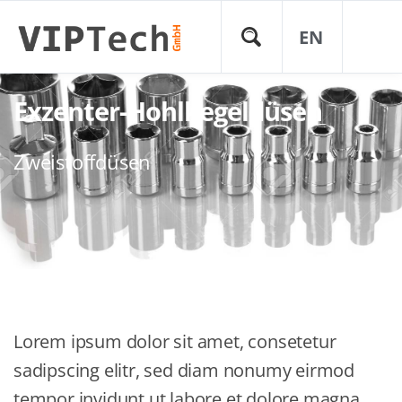
EN
Exzenter-Hohlkegeldüsen
Zweistoffdüsen
Lorem ipsum dolor sit amet, consetetur
sadipscing elitr, sed diam nonumy eirmod
tempor invidunt ut labore et dolore magna