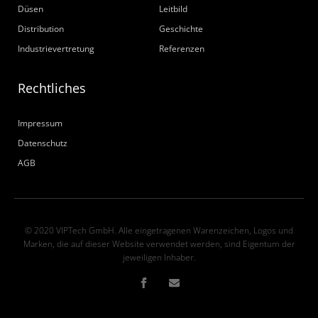
Düsen
Leitbild
Distribution
Geschichte
Industrievertretung
Referenzen
Rechtliches
Impressum
Datenschutz
AGB
© 2020 VIPTech GmbH. Alle eingetragenen Warenzeichen, Logos und
Marken, die auf dieser Website verwendet werden, sind Eigentum der
jeweiligen Inhaber.