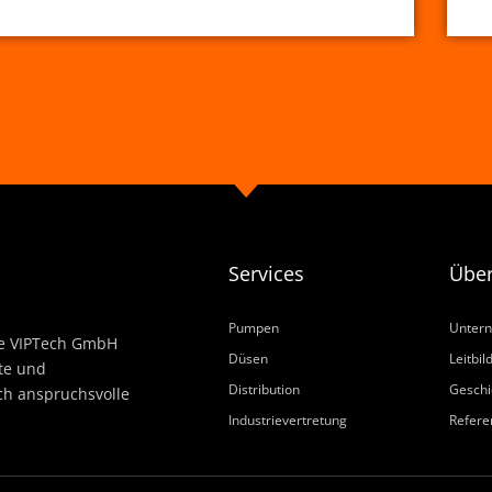
Services
Über
Pumpen
Unter
Die VIPTech GmbH
Düsen
Leitbil
te und
Distribution
Geschi
ch anspruchsvolle
Industrievertretung
Refere