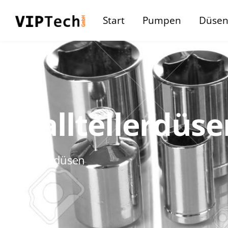
Start
Pumpen
Düse
Pralltellerdüse
Vollkegeldüsen