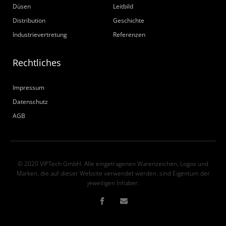
Düsen
Leitbild
Distribution
Geschichte
Industrievertretung
Referenzen
Rechtliches
Impressum
Datenschutz
AGB
© 2020 VIPTech GmbH. Alle eingetragenen Warenzeichen, Logos und
Marken, die auf dieser Website verwendet werden, sind Eigentum der
jeweiligen Inhaber.