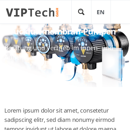
EN
Druckluftmembran-Pumpen
Beratung und Vertrieb im Innen- und
Außendienst
Lorem ipsum dolor sit amet, consetetur
sadipscing elitr, sed diam nonumy eirmod
tempor invidunt ut labore et dolore magna