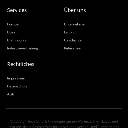
Services
Über uns
Pumpen
Unternehmen
Düsen
Leitbild
Distribution
Geschichte
Industrievertretung
Referenzen
Rechtliches
Impressum
Datenschutz
AGB
© 2020 VIPTech GmbH. Alle eingetragenen Warenzeichen, Logos und
Marken, die auf dieser Website verwendet werden, sind Eigentum der